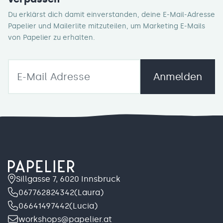
Du erklärst dich damit einverstanden, deine E-Mail-Adresse
Papelier und Mailerlite mitzuteilen, um Marketing E-Mails
von Papelier zu erhalten.
Anmelden
Sillgasse 7, 6020 Innsbruck
067762824342
(Laura)
06641497442
(Lucia)
workshops@papelier.at